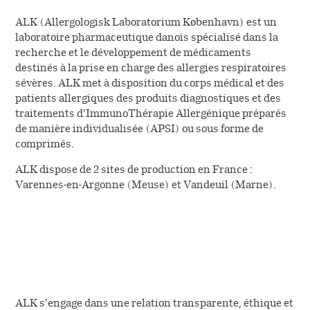
Le circuit de l’ordonnance
Vous êtes professionnel
Désignation des principes
ALK (Allergologisk Laboratorium København) est un
de santé
Fiches conseils sur les
actifs
Contacter le service relation
laboratoire pharmaceutique danois spécialisé dans la
allergènes
recherche et le développement de médicaments
patient
destinés à la prise en charge des allergies respiratoires
Housses anti-acariens
sévères. ALK met à disposition du corps médical et des
(NOUVEAU)
patients allergiques des produits diagnostiques et des
traitements d’ImmunoThérapie Allergénique préparés
de manière individualisée (APSI) ou sous forme de
comprimés.
ALK dispose de 2 sites de production en France :
Varennes-en-Argonne (Meuse) et Vandeuil (Marne).
ALK s’engage dans une relation transparente, éthique et