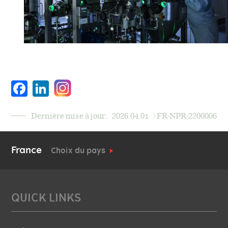
Facebook
LinkedIn
Dernière mise à jour:
2026.04.01
| FR-NPR-2200006
France
Choix du pays
QUICK LINKS