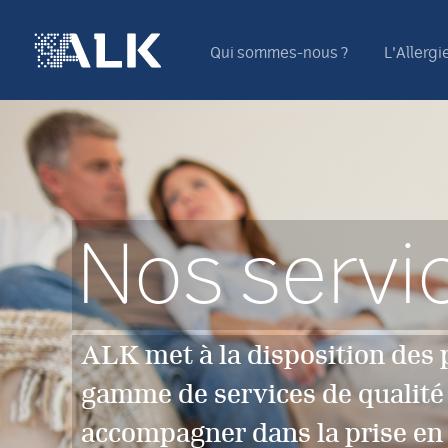
Qui sommes-nous ?
L'Allergi
Nos servi
ALK met à la disposition des 
gamme de services de qualité 
accompagner dans la prise en 