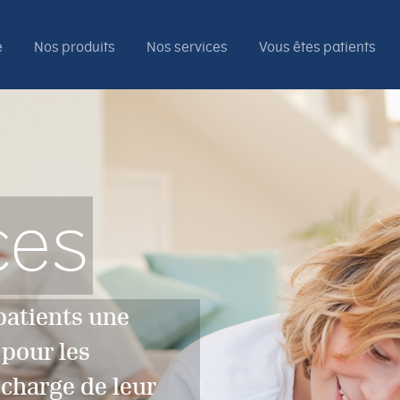
e
Nos produits
Nos services
Vous êtes patients
ces
patients une
pour les
charge de leur