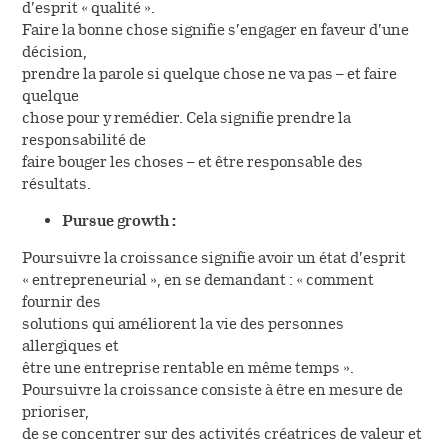
d’esprit « qualité ».
Faire la bonne chose signifie s’engager en faveur d’une
UN NOUVEAU STANDARD INDUSTRIEL
décision,
Le docteur Bent Weeke et le pharmacien Henning
prendre la parole si quelque chose ne va pas – et faire
Løwenstein développent la technique "Crossed
quelque
Radio Immuno Electrophoresis" qui rend possible
chose pour y remédier. Cela signifie prendre la
l'identification précise des protéines
responsabilité de
responsables des allergies.
faire bouger les choses – et être responsable des
résultats.
Pursue growth :
NOUVELLES TECHNIQUES
Poursuivre la croissance signifie avoir un état d’esprit
La "Standardisation des allergènes" est enrichie
« entrepreneurial », en se demandant : « comment
par les techniques de Løwenstein et Weeke.
fournir des
solutions qui améliorent la vie des personnes
allergiques et
LE LABORATOIRE D'ALLERGOLOGIE DEVIENT
être une entreprise rentable en même temps ».
ALK
Poursuivre la croissance consiste à être en mesure de
Le laboratoire d'Allergologie devient ALK
prioriser,
(Allergologisk Laboratorium København) et
de se concentrer sur des activités créatrices de valeur et