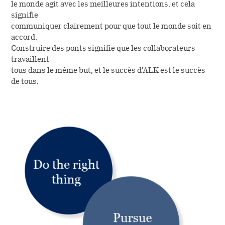
européenne.
le monde agit avec les meilleures intentions, et cela
signifie
communiquer clairement pour que tout le monde soit en
accord.
PREMIER COMPRIMÉ DE DÉSENSIBILISATION
Construire des ponts signifie que les collaborateurs
AUX ACARIENS
travaillent
Le premier comprimé de désensibilisation aux
tous dans le même but, et le succès d’ALK est le succès
acariens est approuvé en Europe.
de tous.