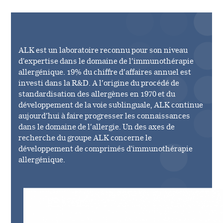
LES EXTRAITS ALLERGÉNIQUES
L’utilisation d’allergènes naturels exige une
ALK est un laboratoire reconnu pour son niveau
première étape d’extraction des matières
d'expertise dans le domaine de l’immunothérapie
premières biologiques dans des conditions
allergénique. 19% du chiffre d’affaires annuel est
précisément définies et contrôlées. L’étape
investi dans la R&D. A l’origine du procédé de
d’extraction est ensuite suivie par des étapes de
standardisation des allergènes en 1970 et du
centrifugation, filtration et ultrafiltration visant à
développement de la voie sublinguale, ALK continue
purifier et concentrer l’extrait en allergènes. La
aujourd’hui à faire progresser les connaissances
reproductibilité lot à lot des extraits est assurée
dans le domaine de l’allergie. Un des axes de
par la mise en oeuvre d’une étape de
recherche du groupe ALK concerne le
standardisation réalisée au stade du
développement de comprimés d'immunothérapie
développement de l’extrait puis déployée en
allergénique.
routine afin de garantir une puissance
allergénique constante, garante de l’efficacité et
de la tolérance au traitement.
LE PRODUIT FINI