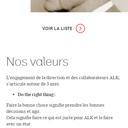
VOIR LA LISTE
PREMIÈRE PRÉPARATION ALLERGÉNIQUE
Le docteur Kaj Hedemann Baagøe et le
pharmacien Poul Barfod réalisent la première
Nos valeurs
production pharmaceutique de préparation
allergénique : un extrait de plumes d'oies.
L’engagement de la direction et des collaborateurs ALK,
s’articule autour de 3 axes
UNE UNITÉ DÉDIÉE
Do the right thing :
La production de préparation allergénique à visée
diagnostique et thérapeutique devient une unité
Faire la bonne chose signifie prendre les bonnes
indépendante dénommée Laboratoire
décisions et agir.
Allergologique.
Cela signifie faire ce qui est juste pour ALK et le faire
avec un état