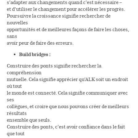
s'établit à Hørsholm au Danemark en 1987.
s’adapter aux changements quand c’est nécessaire –
et d’utiliser le changement pour accélérer les progrès.
Poursuivre la croissance signifie rechercher de
nouvelles
DÉSENSIBILISATION PAR VOIE SUBLINGUALE
opportunités et de meilleures façons de faire les choses,
ALK commercialise le premier traitement de
sans
désensibilisation sous forme de gouttes
avoir peur de faire des erreurs.
sublinguales.
Build bridges :
Construire des ponts signifie rechercher la
ALLERBIO REJOINT ALK
compréhension
mutuelle. Cela signifie apprécier qu’ALK soit un endroit
ALK s'implante en France par l'acquisition
où tout
d'Allerbio.
le monde est connecté. Cela signifie communiquer avec
ses
collègues, et croire que nous pouvons créer de meilleurs
PREMIER COMPRIMÉ DE DÉSENSIBILISATION
résultats
ALK lance le premier comprimé de
ensemble que seuls.
désensibilisation au pollen de graminées avec une
Construire des ponts, c’est avoir confiance dans le fait
autorisation de mise sur le marché (AMM)
que tout