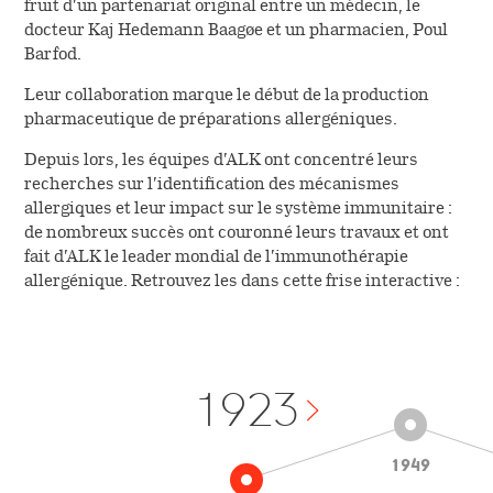
Le circuit de l’ordonnance
fruit d’un partenariat original entre un médecin, le
Vous êtes professionnel
Désignation des principes
docteur Kaj Hedemann Baagøe et un pharmacien, Poul
de santé
Fiches conseils sur les
actifs
Barfod.
Contacter le service relation
allergènes
patient
Leur collaboration marque le début de la production
pharmaceutique de préparations allergéniques.
Housses anti-acariens
(NOUVEAU)
Depuis lors, les équipes d’ALK ont concentré leurs
recherches sur l’identification des mécanismes
allergiques et leur impact sur le système immunitaire :
de nombreux succès ont couronné leurs travaux et ont
fait d’ALK le leader mondial de l’immunothérapie
allergénique. Retrouvez les dans cette frise interactive :
1923
1949