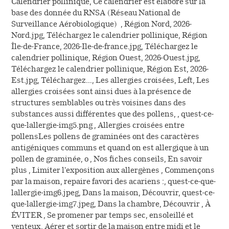
Calendrier pollinique, Ce calendrier est élaboré sur la
base des donnée du RNSA (Réseau National de
Surveillance Aérobiologique) , Région Nord, 2026-
Nord.jpg, Téléchargez le calendrier pollinique, Région
Île-de-France, 2026-Ile-de-france.jpg, Téléchargez le
calendrier pollinique, Région Ouest, 2026-Ouest.jpg,
Téléchargez le calendrier pollinique, Région Est, 2026-
Est.jpg, Téléchargez…, Les allergies croisées, Left, Les
allergies croisées sont ainsi dues à la présence de
structures semblables ou très voisines dans des
substances aussi différentes que des pollens, , quest-ce-
que-lallergie-img5.png , Allergies croisées entre
pollensLes pollens de graminées ont des caractères
antigéniques communs et quand on est allergique à un
pollen de graminée, o , Nos fiches conseils, En savoir
plus , Limiter l'exposition aux allergènes , Commençons
par la maison, repaire favori des acariens :, quest-ce-que-
lallergie-img6.jpeg, Dans la maison, Découvrir, quest-ce-
que-lallergie-img7.jpeg, Dans la chambre, Découvrir , À
ÉVITER , Se promener par temps sec, ensoleillé et
venteux, Aérer et sortir de la maison entre midi et le