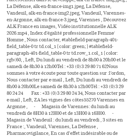
La Défense, alk-en-france-img1.jpeg, La Défense,
Vandeuil, alk-en-france-img2.jpeg, Vandeuil, Varennes-
en-Argonne, alk-en-france-3.jpeg, Varennes , Découvrez
ALK France en images, Vidéo institutionnelle ALK
2026.mp4 , Index d'égalité professionnelle Femme /
Homme , Nous contacter, #tablefield-paragraph-401-
field_table-0 tr td.col_1 { color: green; } #tablefield-
paragraph-401-field_table-0 tr td.row_1.col_1 { color:
rgb(60, , Left, Du lundi au vendredi de 8h00 à 20h00 et le
samedi de 8h30 à 12h00Tel : +33 (0)3 29 80 71 62Nous
sommes à votre écoute pour toute question sur :l'ordon,
Nous contacter par e-mail , Left, Du lundi au vendredi de
8h00 à 20h00Le samedi de 8h30 à 12h00Tél : +33 (0)3 29
80 24 24 Fax : +33 (0)3 29 80 24 34, Nous contacter par
e-mail , Left, ZA les vignes des côtes55270 Varennes en
Argonne , - Magasin de Varennes: du lundi au
vendredi de 8H30 à 12H00 et de 13H00 à 16H00. -
Magasin de Vandeuil : du lundi au vendredi , 3 sites en
France :, Vandeuil, Varennes, La Défense ,
Pharmacovigilance, En cas d’effet indésirable ou de