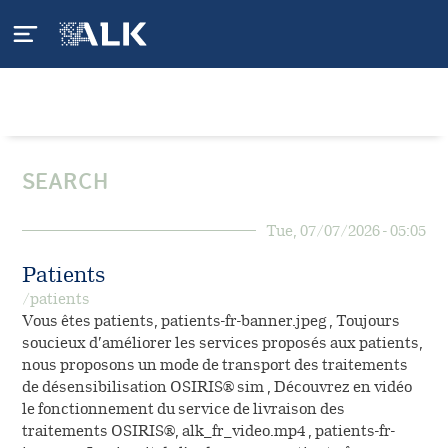
Qui sommes-nous ?
SEARCH
ALK
L'Allergie
Tue, 07/07/2026 - 05:05
ALK en France
Qu'est-ce que l'allergie ?
Nos produits
Patients
Nos engagements
/patients
Qu'est-ce que l'asthme ?
Gamme APSI
Vous êtes patients, patients-fr-banner.jpeg , Toujours
Nos services
Carrières
soucieux d’améliorer les services proposés aux patients,
Anaphylaxie
nous proposons un mode de transport des traitements
Gamme Spécialités
Application mobile
de désensibilisation OSIRIS® sim , Découvrez en vidéo
Vous êtes patients
Traiter l'allergie
le fonctionnement du service de livraison des
Pharmacovigilance
traitements OSIRIS®, alk_fr_video.mp4 , patients-fr-
Ma vie d'allergiK