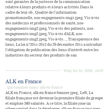
sont garantes de la justesse de la communication
relative à leurs produits et à leurs activités.Dans le
cadre de leur ob , Qualité de l’information
promotionnelle, nos-engagements-img1.jpeg, Vis-à-vis
des médecins et professionnels de santé, nos-
engagements-img2.jpeg, Vis-à-vis des patients, nos-
engagements-img2.jpeg, Vis-à-vis d'ALK, nos-
engagements-img2.jpeg, Vis-à-vis…, Transparence des
liens, La loi n°2011-2012 du 29 décembre 2011 a introduit
l’obligation de publication des liens d'intérêt entre les
industries du secteur des produits de san
Wed, 04/01/2026 - 10:07
ALK en France
/qui-sommes-nous/alk-en-france
ALK en France, alk-en-france-banner.jpeg , Left, La
filiale française est devenue la première filiale du groupe
et emploie 380 salariés. A ce titre, la filiale joue un
rôleessentiel dans le développe, alk-en-france-img.jpeg ,