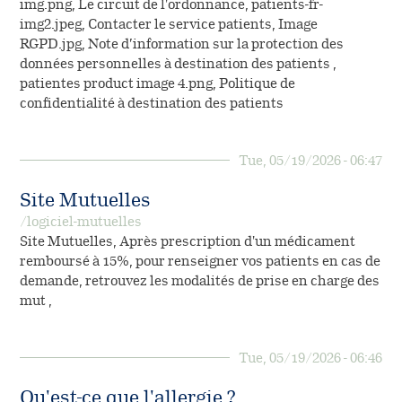
Le circuit de l’ordonnance
img.png, Le circuit de l'ordonnance, patients-fr-
Vous êtes professionnel
Désignation des principes
img2.jpeg, Contacter le service patients, Image
de santé
Fiches conseils sur les
actifs
RGPD.jpg, Note d’information sur la protection des
Contacter le service relation
allergènes
données personnelles à destination des patients ,
patient
patientes product image 4.png, Politique de
confidentialité à destination des patients
Housses anti-acariens
(NOUVEAU)
Tue, 05/19/2026 - 06:47
Site Mutuelles
/logiciel-mutuelles
Site Mutuelles, Après prescription d'un médicament
remboursé à 15%, pour renseigner vos patients en cas de
demande, retrouvez les modalités de prise en charge des
mut ,
Tue, 05/19/2026 - 06:46
Qu'est-ce que l'allergie ?