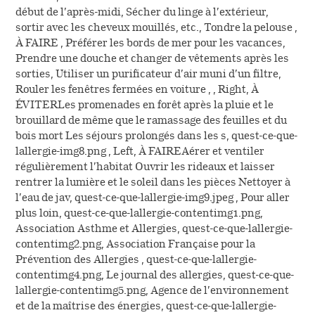
début de l’après-midi, Sécher du linge à l’extérieur,
sortir avec les cheveux mouillés, etc., Tondre la pelouse ,
À FAIRE , Préférer les bords de mer pour les vacances,
Prendre une douche et changer de vêtements après les
sorties, Utiliser un purificateur d’air muni d’un filtre,
Rouler les fenêtres fermées en voiture , , Right, À
ÉVITERLes promenades en forêt après la pluie et le
brouillard de même que le ramassage des feuilles et du
bois mort Les séjours prolongés dans les s, quest-ce-que-
lallergie-img8.png , Left, À FAIREAérer et ventiler
régulièrement l’habitat Ouvrir les rideaux et laisser
rentrer la lumière et le soleil dans les pièces Nettoyer à
l’eau de jav, quest-ce-que-lallergie-img9.jpeg , Pour aller
plus loin, quest-ce-que-lallergie-contentimg1.png,
Association Asthme et Allergies, quest-ce-que-lallergie-
contentimg2.png, Association Française pour la
Prévention des Allergies , quest-ce-que-lallergie-
contentimg4.png, Le journal des allergies, quest-ce-que-
lallergie-contentimg5.png, Agence de l’environnement
et de la maîtrise des énergies, quest-ce-que-lallergie-