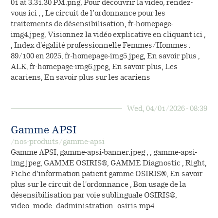
01 at 3.31.30 PM.png, Pour découvrir la vidéo, rendez-
vous ici , , Le circuit de l’ordonnance pour les
traitements de désensibilisation, fr-homepage-
img4.jpeg, Visionnez la vidéo explicative en cliquant ici ,
, Index d'égalité professionnelle Femmes/Hommes :
89/100 en 2025, fr-homepage-img5.jpeg, En savoir plus ,
ALK, fr-homepage-img6.jpeg, En savoir plus, Les
acariens, En savoir plus sur les acariens
Wed, 04/01/2026 - 08:39
Gamme APSI
/nos-produits/gamme-apsi
Gamme APSI, gamme-apsi-banner.jpeg , , gamme-apsi-
img.jpeg, GAMME OSIRIS®, GAMME Diagnostic , Right,
Fiche d’information patient gamme OSIRIS®, En savoir
plus sur le circuit de l'ordonnance , Bon usage de la
désensibilisation par voie sublinguale OSIRIS®,
video_mode_dadministration_osiris.mp4