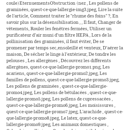
coule)EternuementsObstruction (nez , Les pollens de
graminées, quest-ce-que-lallergie-img3.jpeg, Lire la suite
de l'article, Comment traiter le "rhume des foins" ?, En
savoir plus sur la désensibilisation , , Il faut, Changer de
vêtements, Rouler les fenêtres fermées, Utiliser un
purificateur d’air muni d’un filtre HEPA , Lors de la
pollinisation des graminées, il faut éviter, De se
promener par temps sec,ensoleillé et venteux, D’aérer la
maison, De sécher le linge à l’extérieur, De tondre les
pelouses , Les allergènes , Découvrez les différents
allergènes, quest-ce-que-lallergie-promo1.png, Les
acariens, quest-ce-que-lallergie-promo2.jpeg, Les
familles de pollens, quest-ce-que-lallergie-promo3.jpeg,
Les pollens de graminées , quest-ce-que-lallergie-
promo4.jpeg, Les pollens de bétulacées , quest-ce-que-
lallergie-promo5.jpeg, Les pollens de cupressacées ,
quest-ce-que-lallergie-promo6.jpeg, Les moisissures ,
quest-ce-que-lallergie-promo7.jpeg, L'arachide , quest-ce-
que-lallergie-promo8.jpeg, Le latex, quest-ce-que-
lallergie-promo9.jpeg, Les animaux domestiques ,