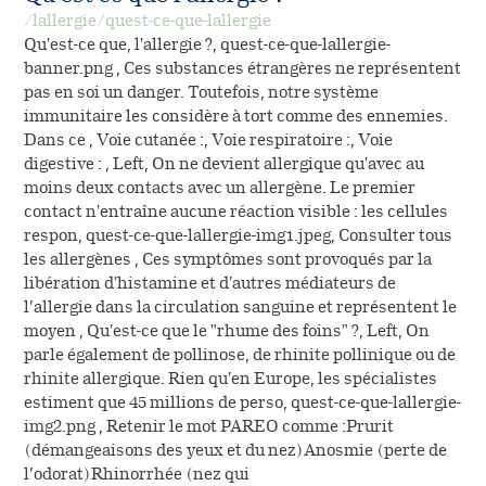
/lallergie/quest-ce-que-lallergie
Qu'est-ce que, l'allergie ?, quest-ce-que-lallergie-
banner.png , Ces substances étrangères ne représentent
pas en soi un danger. Toutefois, notre système
immunitaire les considère à tort comme des ennemies.
Dans ce , Voie cutanée :, Voie respiratoire :, Voie
digestive : , Left, On ne devient allergique qu'avec au
moins deux contacts avec un allergène. Le premier
contact n'entraîne aucune réaction visible : les cellules
respon, quest-ce-que-lallergie-img1.jpeg, Consulter tous
les allergènes , Ces symptômes sont provoqués par la
libération d'histamine et d'autres médiateurs de
l’allergie dans la circulation sanguine et représentent le
moyen , Qu'est-ce que le "rhume des foins" ?, Left, On
parle également de pollinose, de rhinite pollinique ou de
rhinite allergique. Rien qu'en Europe, les spécialistes
estiment que 45 millions de perso, quest-ce-que-lallergie-
img2.png , Retenir le mot PAREO comme :Prurit
(démangeaisons des yeux et du nez)Anosmie (perte de
l’odorat)Rhinorrhée (nez qui