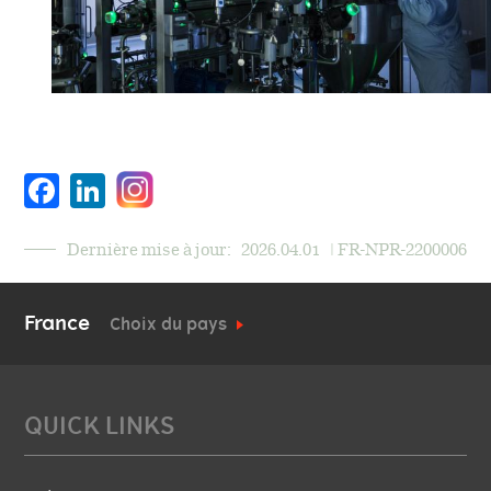
Facebook
LinkedIn
Dernière mise à jour:
2026.04.01
| FR-NPR-2200006
France
Choix du pays
QUICK LINKS