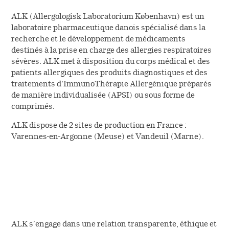
Le circuit de l’ordonnance
Vous êtes professionnel
Désignation des principes
ALK (Allergologisk Laboratorium København) est un
de santé
Fiches conseils sur les
actifs
Contacter le service relation
laboratoire pharmaceutique danois spécialisé dans la
allergènes
recherche et le développement de médicaments
patient
destinés à la prise en charge des allergies respiratoires
Housses anti-acariens
sévères. ALK met à disposition du corps médical et des
(NOUVEAU)
patients allergiques des produits diagnostiques et des
traitements d’ImmunoThérapie Allergénique préparés
de manière individualisée (APSI) ou sous forme de
comprimés.
ALK dispose de 2 sites de production en France :
Varennes-en-Argonne (Meuse) et Vandeuil (Marne).
ALK s’engage dans une relation transparente, éthique et