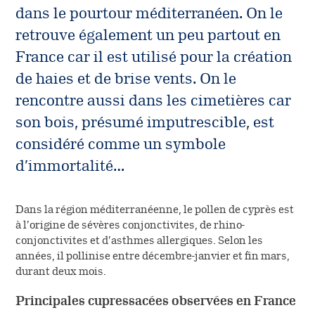
Le circuit de l’ordonnance
Vous êtes professionnel
dans le pourtour méditerranéen. On le
Désignation des principes
de santé
Fiches conseils sur les
retrouve également un peu partout en
actifs
Contacter le service relation
allergènes
France car il est utilisé pour la création
patient
de haies et de brise vents. On le
Housses anti-acariens
(NOUVEAU)
rencontre aussi dans les cimetières car
son bois, présumé imputrescible, est
considéré comme un symbole
d’immortalité…
Dans la région méditerranéenne, le pollen de cyprès est
à l’origine de sévères conjonctivites, de rhino-
conjonctivites et d’asthmes allergiques. Selon les
années, il pollinise entre décembre-janvier et fin mars,
durant deux mois.
Principales cupressacées observées en France