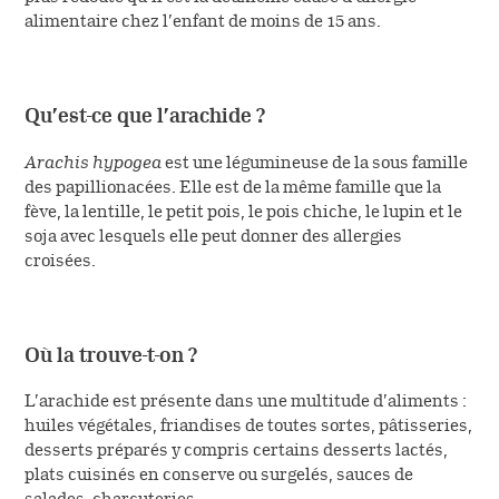
Le circuit de l’ordonnance
Vous êtes professionnel
alimentaire chez l’enfant de moins de 15 ans.
Désignation des principes
de santé
Fiches conseils sur les
actifs
Contacter le service relation
allergènes
patient
Qu’est-ce que l’arachide ?
Housses anti-acariens
(NOUVEAU)
Arachis hypogea
est une légumineuse de la sous famille
des papillionacées. Elle est de la même famille que la
fève, la lentille, le petit pois, le pois chiche, le lupin et le
soja avec lesquels elle peut donner des allergies
croisées.
Où la trouve-t-on ?
L’arachide est présente dans une multitude d’aliments :
huiles végétales, friandises de toutes sortes, pâtisseries,
desserts préparés y compris certains desserts lactés,
plats cuisinés en conserve ou surgelés, sauces de
salades, charcuteries.