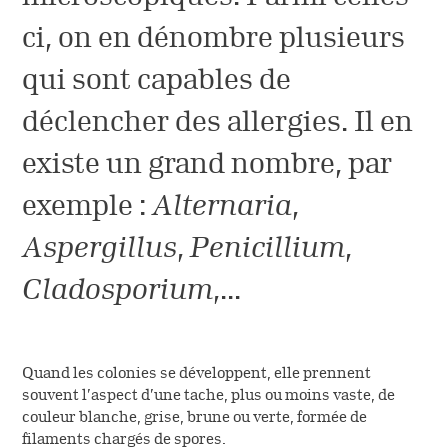
Le circuit de l’ordonnance
Vous êtes professionnel
Désignation des principes
ci, on en dénombre plusieurs
de santé
Fiches conseils sur les
actifs
Contacter le service relation
allergènes
qui sont capables de
patient
déclencher des allergies. Il en
Housses anti-acariens
(NOUVEAU)
existe un grand nombre, par
exemple :
Alternaria
,
Aspergillus
,
Penicillium
,
Cladosporium
,...
Quand les colonies se développent, elle prennent
souvent l’aspect d’une tache, plus ou moins vaste, de
couleur blanche, grise, brune ou verte, formée de
filaments chargés de spores.