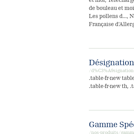
de bouleau et moi,
Les pollens d…, N
Française d'Aller
Désignation 
/d%C3%A9signation-d
.table-fr-new tabl
.table-fr-new th, .
Gamme Spéc
/nos-produits/gamme