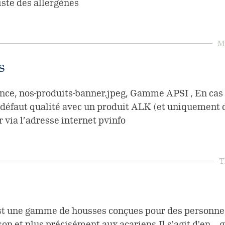
liste des allergènes
Mo
s
ce, nos-produits-banner.jpeg, Gamme APSI , En cas 
 défaut qualité avec un produit ALK (et uniquement d
 via l’adresse internet pvinfo
T
t une gamme de housses conçues pour des personnes 
n et plus précisément aux acariens.Il s'agit d'en , .g