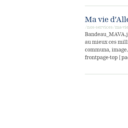
Ma vie d’All
/nos-services/ma-vie
Bandeau_MAVA.jpg
au mieux ces mill
communa, image.jp
frontpage-top { pa
Pagination