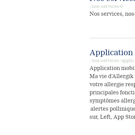
/nos-services-0
Nos services, nos
Application
/nos-services/applic
Application mobil
Ma vie d'Allergik
votre allergie re
principales foncti
symptômes allergi
alertes polliniqu
sur, Left, App Sto