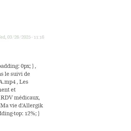
ed, 03/26/2025 - 11:16
dding: 0px; } ,
 le suivi de
VA.mp4 , Les
ment et
t, RDV médicaux,
 Ma vie d'Allergik
dding-top: 12%; }