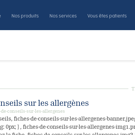
e
Nos produits
Nos services
Vous êtes patients
T
nseils sur les allergènes
-de-conseils-sur-les-allergenes
eils, fiches-de-conseils-sur-les-allergenes-banner.jpe
g: 0px; } , fiches-de-conseils-sur-les-allergenes-img1.
z la fiche, fiches-de-conseils-sur-les-allergenes-img3