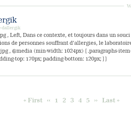
W
ergik
-dallergik
 , Left, Dans ce contexte, et toujours dans un souc
ions de personnes souffrant d’allergies, le laboratoir
g , @media (min-width: 1024px) { .paragraphs-item-
dding-top: 170px; padding-bottom: 120px; } }
First
« First
Previous
‹‹
Page
1
Current
2
Page
3
Page
4
Page
5
Next
››
Last
Last »
page
page
page
page
page