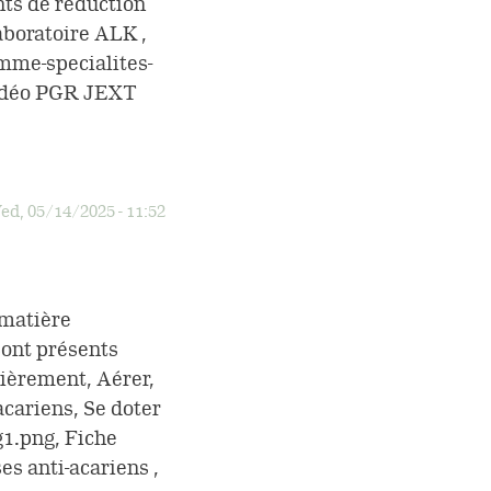
nts de réduction
aboratoire ALK ,
mme-specialites-
Vidéo PGR JEXT
ed, 05/14/2025 - 11:52
 matière
 sont présents
lièrement, Aérer,
cariens, Se doter
g1.png, Fiche
es anti-acariens ,