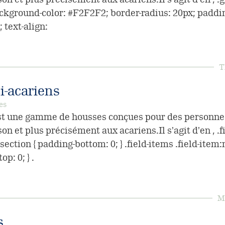
ckground-color: #F2F2F2; border-radius: 20px; paddin
 text-align:
T
i-acariens
es
t une gamme de housses conçues pour des personnes 
n et plus précisément aux acariens.Il s'agit d'en , .fi
section { padding-bottom: 0; } .field-items .field-item:
op: 0; } .
Mo
s