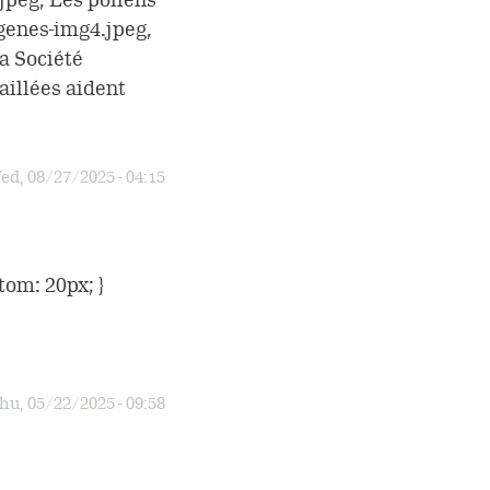
rgenes-img4.jpeg,
a Société
aillées aident
ed, 08/27/2025 - 04:15
tom: 20px; }
hu, 05/22/2025 - 09:58