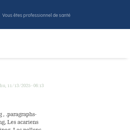
Vous êtes professionnel de santé
hu, 11/13/2025 - 06:13
g , .paragraphs-
png, Les acariens
.jpeg, Les pollens