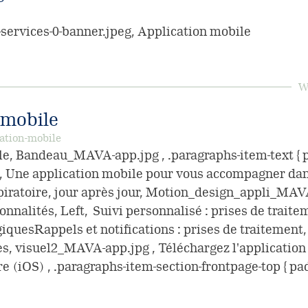
-services-0-banner.jpeg, Application mobile
W
 mobile
ation-mobile
e, Bandeau_MAVA-app.jpg , .paragraphs-item-text { pa
 , Une application mobile pour vous accompagner dans
spiratoire, jour après jour, Motion_design_appli_MA
onnalités, Left, Suivi personnalisé : prises de traite
quesRappels et notifications : prises de traitemen
es, visuel2_MAVA-app.jpg , Téléchargez l'application
re (iOS) , .paragraphs-item-section-frontpage-top { pa