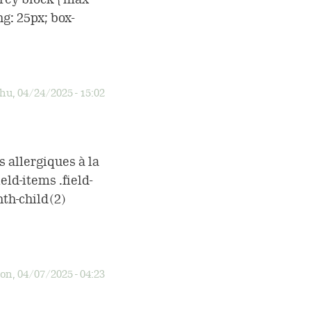
g: 25px; box-
hu, 04/24/2025 - 15:02
allergiques à la
eld-items .field-
nth-child(2)
n, 04/07/2025 - 04:23