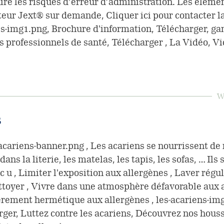
ire les risques d’erreur d’administration. Les éléme
ateur Jext® sur demande, Cliquer ici pour contacter l
s-img1.png, Brochure d'information, Télécharger, ga
s professionnels de santé, Télécharger , La Vidéo, 
W
s
-acariens-banner.png , Les acariens se nourrissent de
ans la literie, les matelas, les tapis, les sofas, … Ils
c u , Limiter l'exposition aux allergènes , Laver régu
toyer , Vivre dans une atmosphère défavorable aux a
ièrement hermétique aux allergènes , les-acariens-im
rger, Luttez contre les acariens, Découvrez nos houss