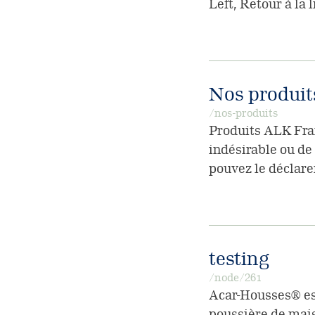
Left, Retour à la 
Nos produit
/nos-produits
Produits ALK Fran
indésirable ou de
pouvez le déclarer
testing
/node/261
Acar-Housses® es
poussière de maiso