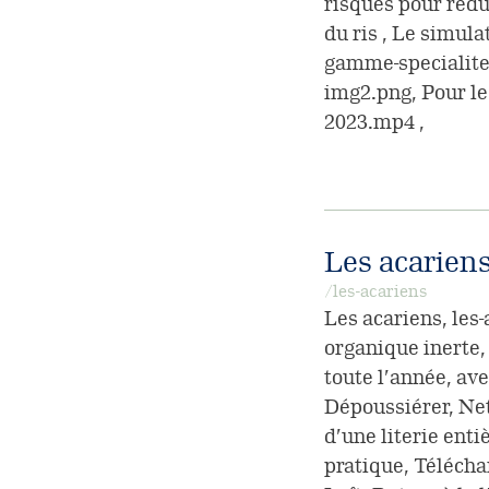
risques pour rédu
du ris , Le simul
gamme-specialite
img2.png, Pour le
2023.mp4 ,
Les acarien
/les-acariens
Les acariens, les
organique inerte, d
toute l’année, ave
Dépoussiérer, Net
d’une literie ent
pratique, Télécha