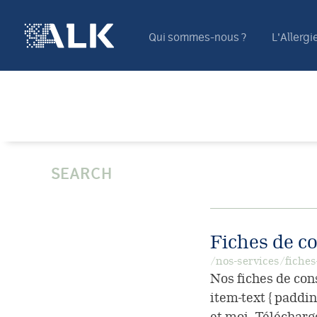
Qui sommes-nous ?
L'Allergi
SEARCH
Fiches de co
/nos-services/fiches
Nos fiches de cons
item-text { paddin
et moi, Télécharge