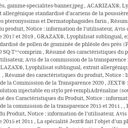
s, gamme-specialites-banner.jpeg , ACARIZAX®, Ly
it allergénique standardisé d'acariens de la poussièr
 pteronyssinus et Dermatophagoides farin , Résum
u produit, Notice : information de l'utilisateur, Avi
e 2017 et 2019 , GRAZAX®, Lyophilisat sublingual, e
dardisé de pollen de graminée de phléole des prés 
00 SQ-T**comprim , Résumé des caractéristiques du pr
utilisateur, Avis de la commission de la transparence 
ULAZAX®, Lyophilisat sublingual, extrait allergéniq
 , Résumé des caractéristiques du produit, Notice : 
is de la Commission de la Transparence 2020 , JEXT® 
lution injectable en stylo pré-rempliAdrénaline (so
umé des Caractéristiques du Produit, Notice : informat
is de la commission de la transparence 2015 et 2011 , 
du Produit, Notice : information de l'utilisateur, Avi
 2015 et 2011 , La spécialité Jext® fait l’objet d’un 