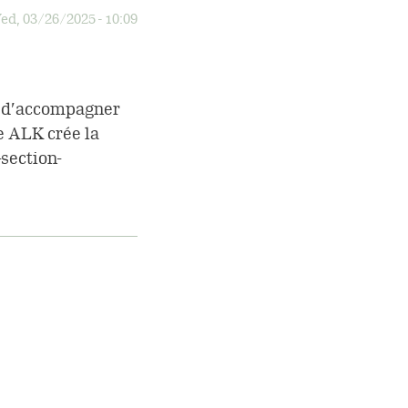
ed, 03/26/2025 - 10:09
i d’accompagner
e ALK crée la
section-