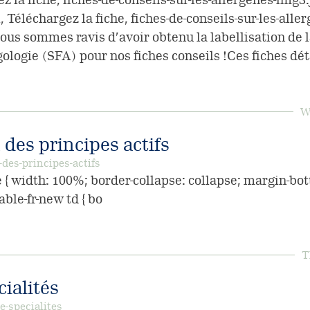
 Téléchargez la fiche, fiches-de-conseils-sur-les-alle
ous sommes ravis d’avoir obtenu la labellisation de l
gologie (SFA) pour nos fiches conseils !Ces fiches dét
W
des principes actifs
es-principes-actifs
e { width: 100%; border-collapse: collapse; margin-bot
table-fr-new td { bo
T
ialités
-specialites