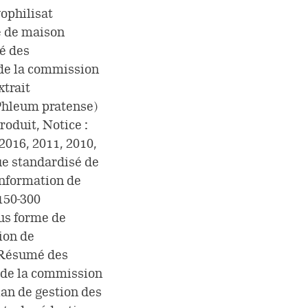
ophilisat
e de maison
é des
s de la commission
xtrait
(Phleum pratense)
oduit, Notice :
2016, 2011, 2010,
ue standardisé de
Information de
150-300
us forme de
ion de
, Résumé des
s de la commission
plan de gestion des