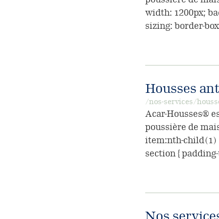
width: 1200px; ba
sizing: border-box;
Housses ant
/nos-services/houss
Acar-Housses® es
poussière de maiso
item:nth-child(1) 
section { padding-t
Nos service