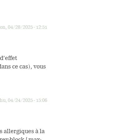
n, 04/28/2025 - 12:51
d’effet
ans ce cas), vous
hu, 04/24/2025 - 15:06
allergiques à la
rey-block { max-