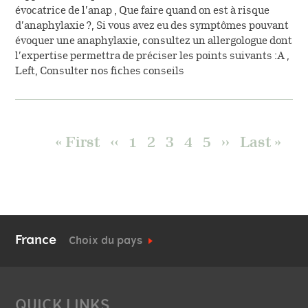
évocatrice de l’anap , Que faire quand on est à risque
d’anaphylaxie ?, Si vous avez eu des symptômes pouvant
évoquer une anaphylaxie, consultez un allergologue dont
l’expertise permettra de préciser les points suivants :A ,
Left, Consulter nos fiches conseils
First
« First
Previous
‹‹
Page
1
Page
2
Page
3
Current
4
Page
5
Next
››
Last
Last »
Pagination
page
page
page
page
page
France
Choix du pays
QUICK LINKS