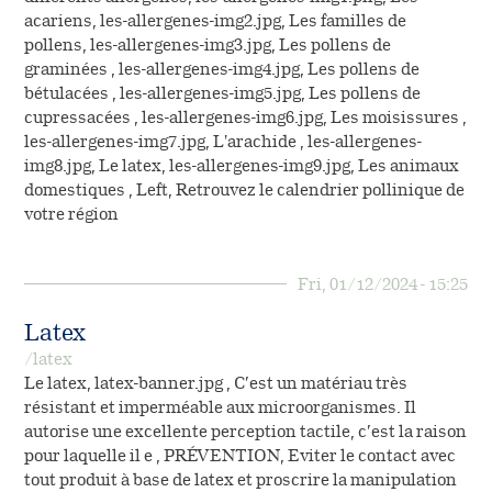
acariens, les-allergenes-img2.jpg, Les familles de
pollens, les-allergenes-img3.jpg, Les pollens de
graminées , les-allergenes-img4.jpg, Les pollens de
bétulacées , les-allergenes-img5.jpg, Les pollens de
cupressacées , les-allergenes-img6.jpg, Les moisissures ,
les-allergenes-img7.jpg, L'arachide , les-allergenes-
img8.jpg, Le latex, les-allergenes-img9.jpg, Les animaux
domestiques , Left, Retrouvez le calendrier pollinique de
votre région
Fri, 01/12/2024 - 15:25
Latex
/latex
Le latex, latex-banner.jpg , C’est un matériau très
résistant et imperméable aux microorganismes. Il
autorise une excellente perception tactile, c’est la raison
pour laquelle il e , PRÉVENTION, Eviter le contact avec
tout produit à base de latex et proscrire la manipulation