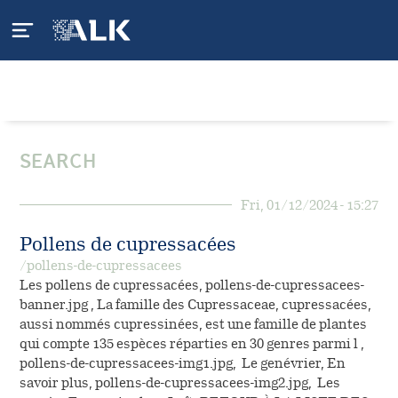
Qui sommes-nous ?
SEARCH
ALK
L'Allergie
Fri, 01/12/2024 - 15:27
ALK en France
Qu'est-ce que l'allergie ?
Nos produits
Pollens de cupressacées
Nos engagements
/pollens-de-cupressacees
Qu'est-ce que l'asthme ?
Gamme APSI
Les pollens de cupressacées, pollens-de-cupressacees-
Nos services
Carrières
banner.jpg , La famille des Cupressaceae, cupressacées,
Anaphylaxie
aussi nommés cupressinées, est une famille de plantes
Gamme Spécialités
Application mobile
qui compte 135 espèces réparties en 30 genres parmi l ,
Vous êtes patients
Traiter l'allergie
pollens-de-cupressacees-img1.jpg, Le genévrier, En
Pharmacovigilance
savoir plus, pollens-de-cupressacees-img2.jpg, Les
Ma vie d'allergiK