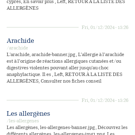
Le circuit de l’ordonnance
cyprès, En savoir plus , Left, RETOUR À LA LISTE DES
Vous êtes professionnel
Désignation des principes
ALLERGÈNES
de santé
Fiches conseils sur les
actifs
Contacter le service relation
allergènes
patient
Fri, 01/12/2024 - 15:26
Housses anti-acariens
Arachide
(NOUVEAU)
/arachide
L'arachide, arachide-banner.jpg , L’allergie à l’arachide
est à l’origine de réactions allergiques cutanées et/ou
digestives violentes pouvant aller jusqu'au choc
anaphylactique. Il es , Left, RETOUR À LA LISTE DES
ALLERGÈNES, Consulter nos fiches conseil
Fri, 01/12/2024 - 15:26
Les allergènes
/les-allergenes
Les allergènes, les-allergenes-banner.jpg , Découvrez les
différents allergènes, les-allergenes-img1.png, Les