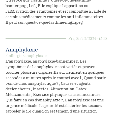
Qu'est-ce que, l'asthme ?, quest-ce-que-lasthme-
banner.png , Left, Elle explique l'apparition ou
l'aggravation des symptômes et est combattue à l'aide de
certains médicaments comme les anti-inflammatoires.
Il peut sur, quest-ce-que-lasthme-img1.jpeg
Fri, 01/12/2024 - 15:23
Anaphylaxie
/lallergie/anaphylaxie
L'anaphylaxie, anaphylaxie-banner.jpeg , Les
symptômes de l’anaphylaxie sont variés et peuvent
toucher plusieurs organes.Ils surviennent en quelques
secondes à minutes après le contact avec l , Quand parle-
t-on de choc anaphylactique ? , Causes et agents
déclencheurs , Insectes, Alimentation, Latex,
Médicaments , Exercice physique / causes inconnues ,
Que faire en cas d’anaphylaxie ?, L’anaphylaxie est une
urgence médicale. La priorité est d’alerter les secours
(appeler le 15) quand on est témoin d’une situation