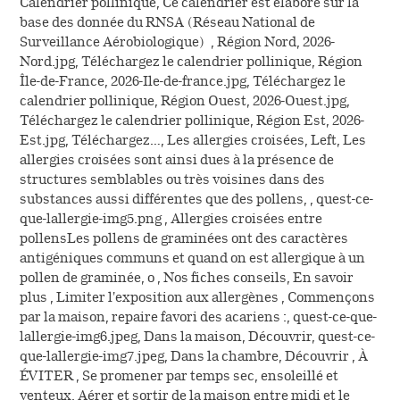
Calendrier pollinique, Ce calendrier est élaboré sur la
base des donnée du RNSA (Réseau National de
Surveillance Aérobiologique) , Région Nord, 2026-
Nord.jpg, Téléchargez le calendrier pollinique, Région
Île-de-France, 2026-Ile-de-france.jpg, Téléchargez le
calendrier pollinique, Région Ouest, 2026-Ouest.jpg,
Téléchargez le calendrier pollinique, Région Est, 2026-
Est.jpg, Téléchargez…, Les allergies croisées, Left, Les
allergies croisées sont ainsi dues à la présence de
structures semblables ou très voisines dans des
substances aussi différentes que des pollens, , quest-ce-
que-lallergie-img5.png , Allergies croisées entre
pollensLes pollens de graminées ont des caractères
antigéniques communs et quand on est allergique à un
pollen de graminée, o , Nos fiches conseils, En savoir
plus , Limiter l'exposition aux allergènes , Commençons
par la maison, repaire favori des acariens :, quest-ce-que-
lallergie-img6.jpeg, Dans la maison, Découvrir, quest-ce-
que-lallergie-img7.jpeg, Dans la chambre, Découvrir , À
ÉVITER , Se promener par temps sec, ensoleillé et
venteux, Aérer et sortir de la maison entre midi et le