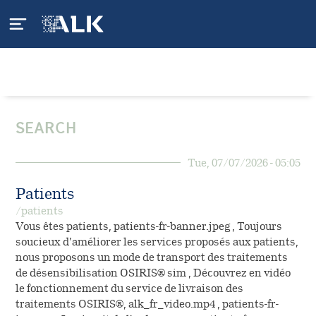
Qui sommes-nous ?
SEARCH
ALK
L'Allergie
Tue, 07/07/2026 - 05:05
ALK en France
Qu'est-ce que l'allergie ?
Nos produits
Patients
Nos engagements
/patients
Qu'est-ce que l'asthme ?
Gamme APSI
Vous êtes patients, patients-fr-banner.jpeg , Toujours
Nos services
Carrières
soucieux d’améliorer les services proposés aux patients,
Anaphylaxie
nous proposons un mode de transport des traitements
Gamme Spécialités
Application mobile
de désensibilisation OSIRIS® sim , Découvrez en vidéo
Vous êtes patients
Traiter l'allergie
le fonctionnement du service de livraison des
Pharmacovigilance
traitements OSIRIS®, alk_fr_video.mp4 , patients-fr-
Ma vie d'allergiK