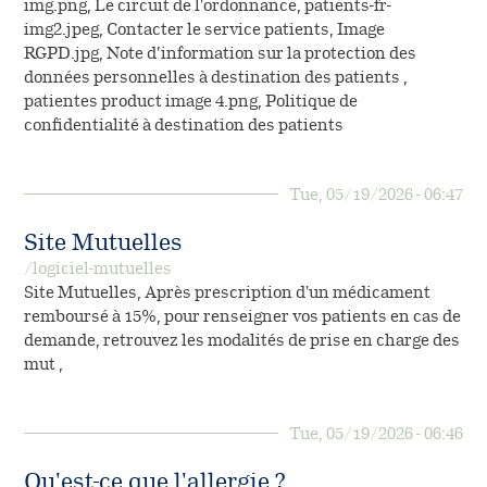
Le circuit de l’ordonnance
img.png, Le circuit de l'ordonnance, patients-fr-
Vous êtes professionnel
Désignation des principes
img2.jpeg, Contacter le service patients, Image
de santé
Fiches conseils sur les
actifs
RGPD.jpg, Note d’information sur la protection des
Contacter le service relation
allergènes
données personnelles à destination des patients ,
patient
patientes product image 4.png, Politique de
confidentialité à destination des patients
Housses anti-acariens
(NOUVEAU)
Tue, 05/19/2026 - 06:47
Site Mutuelles
/logiciel-mutuelles
Site Mutuelles, Après prescription d'un médicament
remboursé à 15%, pour renseigner vos patients en cas de
demande, retrouvez les modalités de prise en charge des
mut ,
Tue, 05/19/2026 - 06:46
Qu'est-ce que l'allergie ?