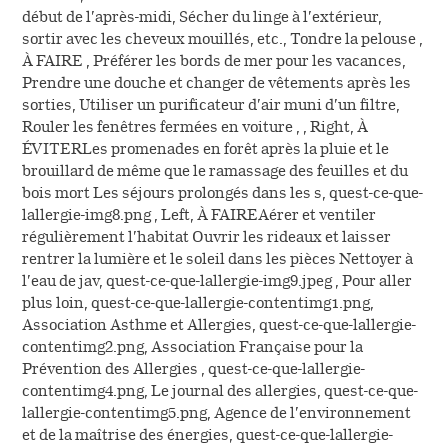
début de l’après-midi, Sécher du linge à l’extérieur,
sortir avec les cheveux mouillés, etc., Tondre la pelouse ,
À FAIRE , Préférer les bords de mer pour les vacances,
Prendre une douche et changer de vêtements après les
sorties, Utiliser un purificateur d’air muni d’un filtre,
Rouler les fenêtres fermées en voiture , , Right, À
ÉVITERLes promenades en forêt après la pluie et le
brouillard de même que le ramassage des feuilles et du
bois mort Les séjours prolongés dans les s, quest-ce-que-
lallergie-img8.png , Left, À FAIREAérer et ventiler
régulièrement l’habitat Ouvrir les rideaux et laisser
rentrer la lumière et le soleil dans les pièces Nettoyer à
l’eau de jav, quest-ce-que-lallergie-img9.jpeg , Pour aller
plus loin, quest-ce-que-lallergie-contentimg1.png,
Association Asthme et Allergies, quest-ce-que-lallergie-
contentimg2.png, Association Française pour la
Prévention des Allergies , quest-ce-que-lallergie-
contentimg4.png, Le journal des allergies, quest-ce-que-
lallergie-contentimg5.png, Agence de l’environnement
et de la maîtrise des énergies, quest-ce-que-lallergie-