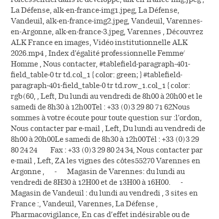
La Défense, alk-en-france-img1.jpeg, La Défense,
Vandeuil, alk-en-france-img2.jpeg, Vandeuil, Varennes-
en-Argonne, alk-en-france-3.jpeg, Varennes , Découvrez
ALK France en images, Vidéo institutionnelle ALK
2026.mp4 , Index d'égalité professionnelle Femme /
Homme , Nous contacter, #tablefield-paragraph-401-
field_table-0 tr td.col_1 { color: green; } #tablefield-
paragraph-401-field_table-0 tr td.row_1.col_1 { color:
rgb(60, , Left, Du lundi au vendredi de 8h00 à 20h00 et le
samedi de 8h30 à 12h00Tel : +33 (0)3 29 80 71 62Nous
sommes à votre écoute pour toute question sur :l'ordon,
Nous contacter par e-mail , Left, Du lundi au vendredi de
8h00 à 20h00Le samedi de 8h30 à 12h00Tél : +33 (0)3 29
80 24 24 Fax : +33 (0)3 29 80 24 34, Nous contacter par
e-mail , Left, ZA les vignes des côtes55270 Varennes en
Argonne , - Magasin de Varennes: du lundi au
vendredi de 8H30 à 12H00 et de 13H00 à 16H00. -
Magasin de Vandeuil : du lundi au vendredi , 3 sites en
France :, Vandeuil, Varennes, La Défense ,
Pharmacovigilance, En cas d’effet indésirable ou de