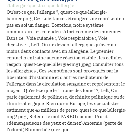
/lallergie/quest-ce-que-lallergie
Qu'est-ce que, l'allergie ?, quest-ce-que-lallergie-
banner.png , Ces substances étrangères ne représentent
pas en soi un danger. Toutefois, notre système
immunitaire les considère à tort comme des ennemies.
Dans ce , Voie cutanée :, Voie respiratoire :, Voie
digestive : , Left, On ne devient allergique qu'avec au
moins deux contacts avec un allergène. Le premier
contact n'entraîne aucune réaction visible : les cellules
respon, quest-ce-que-lallergie-img1.jpeg, Consulter tous
les allergènes , Ces symptômes sont provoqués par la
libération d'histamine et d'autres médiateurs de
l’allergie dans la circulation sanguine et représentent le
moyen , Qu'est-ce que le "rhume des foins" ?, Left, On
parle également de pollinose, de rhinite pollinique ou de
rhinite allergique. Rien qu'en Europe, les spécialistes
estiment que 45 millions de perso, quest-ce-que-lallergie-
img2.png , Retenir le mot PAREO comme :Prurit
(démangeaisons des yeux et du nez)Anosmie (perte de
l’odorat)Rhinorrhée (nez qui