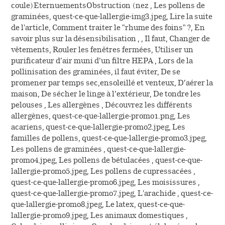
coule)EternuementsObstruction (nez , Les pollens de
graminées, quest-ce-que-lallergie-img3.jpeg, Lire la suite
de l'article, Comment traiter le "rhume des foins" ?, En
savoir plus sur la désensibilisation , , Il faut, Changer de
vêtements, Rouler les fenêtres fermées, Utiliser un
purificateur d’air muni d’un filtre HEPA , Lors de la
pollinisation des graminées, il faut éviter, De se
promener par temps sec,ensoleillé et venteux, D’aérer la
maison, De sécher le linge à l’extérieur, De tondre les
pelouses , Les allergènes , Découvrez les différents
allergènes, quest-ce-que-lallergie-promo1.png, Les
acariens, quest-ce-que-lallergie-promo2.jpeg, Les
familles de pollens, quest-ce-que-lallergie-promo3.jpeg,
Les pollens de graminées , quest-ce-que-lallergie-
promo4.jpeg, Les pollens de bétulacées , quest-ce-que-
lallergie-promo5.jpeg, Les pollens de cupressacées ,
quest-ce-que-lallergie-promo6.jpeg, Les moisissures ,
quest-ce-que-lallergie-promo7.jpeg, L'arachide , quest-ce-
que-lallergie-promo8.jpeg, Le latex, quest-ce-que-
lallergie-promo9.jpeg, Les animaux domestiques ,