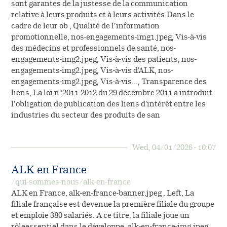
sont garantes de la justesse de la communication
relative à leurs produits et à leurs activités.Dans le
cadre de leur ob , Qualité de l’information
promotionnelle, nos-engagements-img1.jpeg, Vis-à-vis
des médecins et professionnels de santé, nos-
engagements-img2.jpeg, Vis-à-vis des patients, nos-
engagements-img2.jpeg, Vis-à-vis d'ALK, nos-
engagements-img2.jpeg, Vis-à-vis…, Transparence des
liens, La loi n°2011-2012 du 29 décembre 2011 a introduit
l’obligation de publication des liens d'intérêt entre les
industries du secteur des produits de san
Wed, 04/01/2026 - 10:07
ALK en France
/qui-sommes-nous/alk-en-france
ALK en France, alk-en-france-banner.jpeg , Left, La
filiale française est devenue la première filiale du groupe
et emploie 380 salariés. A ce titre, la filiale joue un
rôleessentiel dans le développe, alk-en-france-img.jpeg ,