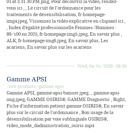
01 at 3.31.30 PM.png, Pour découvrir la vidéo, rendez-
vous ici , , Le circuit de l’ordonnance pour les
traitements de désensibilisation, fr-homepage-
img4.jpeg, Visionnez la vidéo explicative en cliquant ici ,
, Index d'égalité professionnelle Femmes/Hommes :
89/100 en 2025, fr-homepage-img5.jpeg, En savoir plus ,
ALK, fr-homepage-img6.jpeg, En savoir plus, Les
acariens, En savoir plus sur les acariens
Wed, 04/01/2026 - 08:39
Gamme APSI
/nos-produits/gamme-apsi
Gamme APSI, gamme-apsi-banner.jpeg , , gamme-apsi-
img.jpeg, GAMME OSIRIS®, GAMME Diagnostic , Right,
Fiche d’information patient gamme OSIRIS®, En savoir
plus sur le circuit de l'ordonnance , Bon usage de la
désensibilisation par voie sublinguale OSIRIS®,
video_mode_dadministration_osiris.mp4